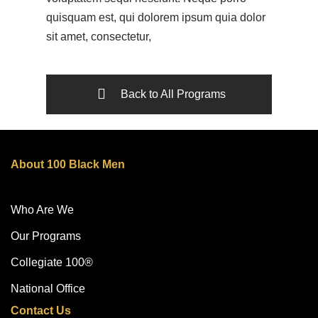
quisquam est, qui dolorem ipsum quia dolor
sit amet, consectetur,
Back to All Programs
About 100 Black Men
Who Are We
Our Programs
Collegiate 100®
National Office
Contact Us